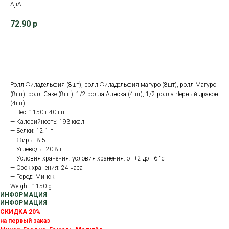
AjiA
72.90
р
В корзину
Ролл Филадельфия (8шт), ролл Филадельфия магуро (8шт), ролл Магуро
(8шт), ролл Сяке (8шт), 1/2 ролла Аляска (4шт), 1/2 ролла Черный дракон
(4шт).
— Вес: 1150 г 40 шт
— Калорийность: 193 ккал
— Белки: 12.1 г
— Жиры: 8.5 г
— Углеводы: 20.8 г
— Условия хранения: условия хранения: от +2 до +6 °с
— Срок хранения: 24 часа
— Город: Минск
Weight: 1150 g
ИНФОРМАЦИЯ
ИНФОРМАЦИЯ
СКИДКА 20%
на первый заказ