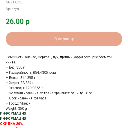
ART FOOD
Артикул:
26.00
р
В корзину
Осьминоги, ананас, морковь, лук, пряный карри-соус, рис басмати,
кинза.
— Вес: 350 г
— Калорийность: 854.4305 ккал
— Белки: 31.1395 г
— Жиры: 23.324 г
— Углеводы: 129.9865 г
— Условия хранения: условия хранения: от +2 до +6 °с
— Срок хранения: 24 часа
— Город: Минск
Weight: 350 g
ИНФОРМАЦИЯ
ИНФОРМАЦИЯ
СКИДКА 20%