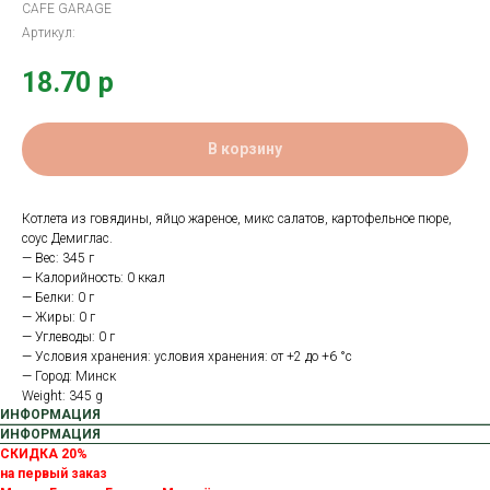
CAFE GARAGE
Артикул:
18.70
р
В корзину
Котлета из говядины, яйцо жареное, микс салатов, картофельное пюре,
соус Демиглас.
— Вес: 345 г
— Калорийность: 0 ккал
— Белки: 0 г
— Жиры: 0 г
— Углеводы: 0 г
— Условия хранения: условия хранения: от +2 до +6 °с
— Город: Минск
Weight: 345 g
ИНФОРМАЦИЯ
ИНФОРМАЦИЯ
СКИДКА 20%
на первый заказ