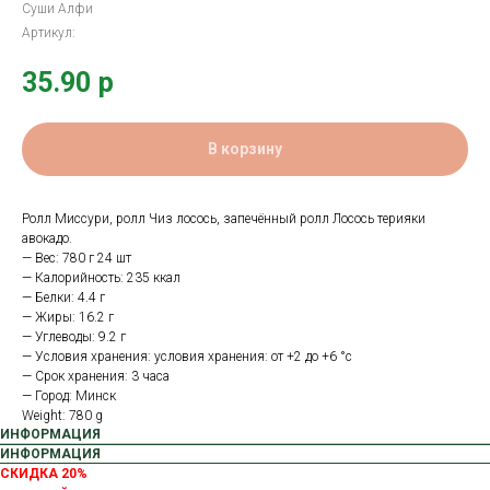
Суши Алфи
Артикул:
35.90
р
В корзину
Ролл Миссури, ролл Чиз лосось, запечённый ролл Лосось терияки
авокадо.
— Вес: 780 г 24 шт
— Калорийность: 235 ккал
— Белки: 4.4 г
— Жиры: 16.2 г
— Углеводы: 9.2 г
— Условия хранения: условия хранения: от +2 до +6 °с
— Срок хранения: 3 часа
— Город: Минск
Weight: 780 g
ИНФОРМАЦИЯ
ИНФОРМАЦИЯ
СКИДКА 20%