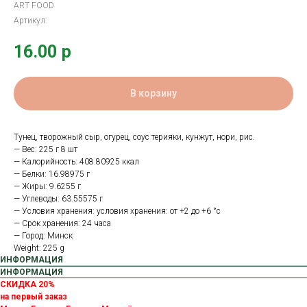
ART FOOD
Артикул:
16.00
р
В корзину
Тунец, творожный сыр, огурец, соус терияки, кунжут, нори, рис.
— Вес: 225 г 8 шт
— Калорийность: 408.80925 ккал
— Белки: 16.98975 г
— Жиры: 9.6255 г
— Углеводы: 63.55575 г
— Условия хранения: условия хранения: от +2 до +6 °с
— Срок хранения: 24 часа
— Город: Минск
Weight: 225 g
ИНФОРМАЦИЯ
ИНФОРМАЦИЯ
СКИДКА 20%
на первый заказ