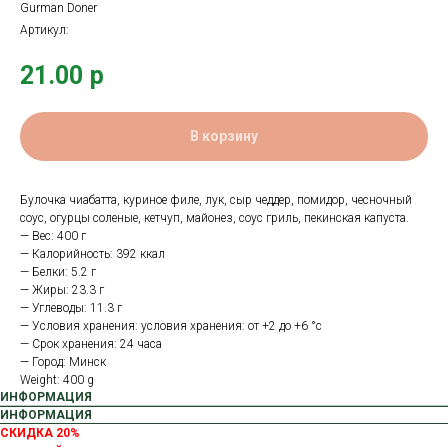
Gurman Doner
Артикул:
21.00
р
В корзину
Булочка чиабатта, куриное филе, лук, сыр чеддер, помидор, чесночный
соус, огурцы соленые, кетчуп, майонез, соус гриль, пекинская капуста.
— Вес: 400 г
— Калорийность: 392 ккал
— Белки: 5.2 г
— Жиры: 23.3 г
— Углеводы: 11.3 г
— Условия хранения: условия хранения: от +2 до +6 °с
— Срок хранения: 24 часа
— Город: Минск
Weight: 400 g
ИНФОРМАЦИЯ
ИНФОРМАЦИЯ
СКИДКА 20%