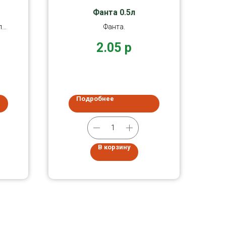
Фанта 0.5л
л
Фанта.
б
2.05
р
Подробнее
В корзину