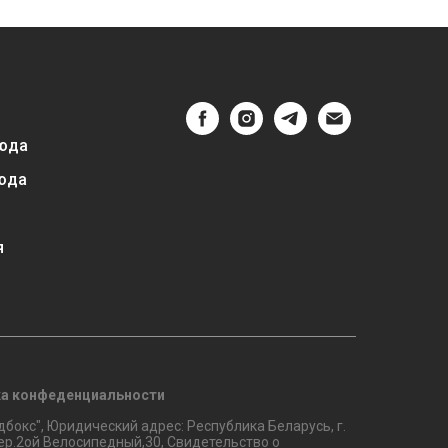
юда
юда
я
а конфеденциальности
бокс", Юридический адрес: Республика Беларусь, г.
ер.2ой Велосипедный,30, Свидетельство о