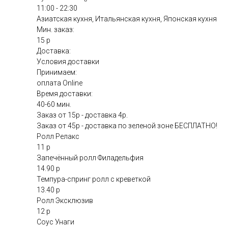
11:00 - 22:30
Азиатская кухня, Итальянская кухня, Японская кухня
Мин. заказ:
15 р
Доставка:
Условия доставки
Принимаем:
оплата Online
Время доставки:
40-60 мин.
Заказ от 15р - доставка 4р.
Заказ от 45р - доставка по зеленой зоне БЕСПЛАТНО!
Ролл Релакс
11 р
Запечённый ролл Филадельфия
14.90 р
Темпура-спринг ролл с креветкой
13.40 р
Ролл Эксклюзив
12 р
Соус Унаги