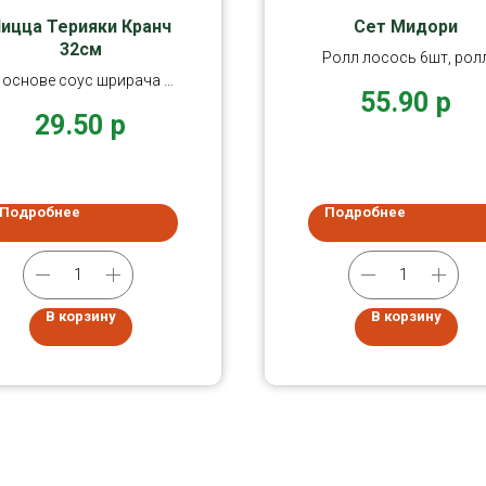
ицца Терияки Кранч
Сет Мидори
32см
Ролл лосось 6шт, рол
 основе соус шрирача и
авокадо 6шт, ролл кра
55.90
р
оматный (пицца с легкой
6шт, фреш 4шт.
29.50
р
остринкой)
Подробнее
Подробнее
В корзину
В корзину