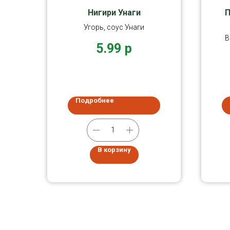
Нигири Унаги
П
Угорь, соус Унаги
В
5.99
р
т
Подробнее
В корзину