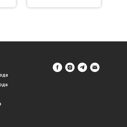
юда
юда
я