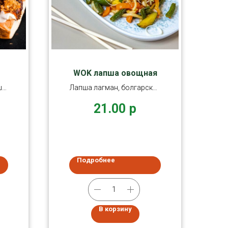
WOK лапша овощная
ш
Лапша лагман, болгарский
дов
перец, цукини, стручковая
21.00
р
фасоль
Подробнее
В корзину