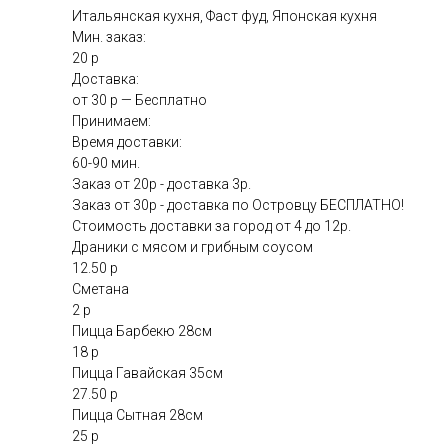
Итальянская кухня, Фаст фуд, Японская кухня
Мин. заказ:
20 р
Доставка:
от 30 р — Бесплатно
Принимаем:
Время доставки:
60-90 мин.
Заказ от 20р - доставка 3р.
Заказ от 30р - доставка по Островцу БЕСПЛАТНО!
Стоимость доставки за город от 4 до 12р.
Драники с мясом и грибным соусом
12.50 р
Сметана
2 р
Пицца Барбекю 28см
18 р
Пицца Гавайская 35см
27.50 р
Пицца Сытная 28см
25 р