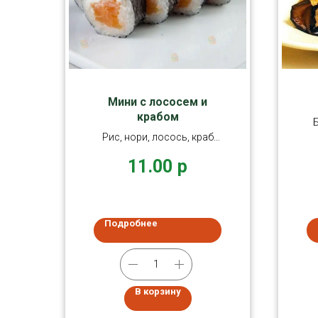
Мини с лососем и
крабом
Рис, нори, лосось, краб
микс, сливочный сыр,
11.00
р
огурец.
Подробнее
В корзину