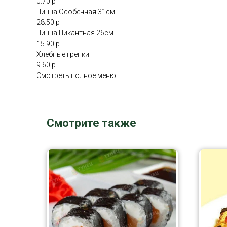
0.70 р
Пицца Особенная 31см
28.50 р
Пицца Пикантная 26см
15.90 р
Хлебные гренки
9.60 р
Смотреть полное меню
Смотрите также