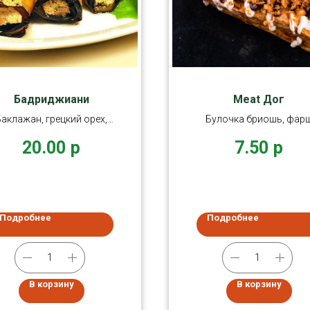
Бадриджиани
Meat Дог
Баклажан, грецкий орех,
Булочка бриошь, фар
гранат.
обжаренный из трех ви
20.00
р
7.50
р
мяса (курица
Подробнее
Подробнее
В корзину
В корзину