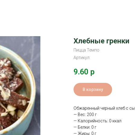
Хлебные гренки
Пицца Темпо
Артикул:
9.60
р
В корзину
Обжаренный черный хлеб с сы
— Вес: 200 г
— Калорийность: 0 ккал
— Белки: 0 г
— Жиры: 0 г