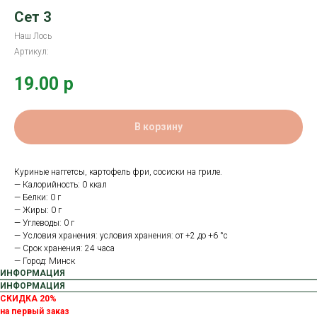
Сет 3
Наш Лось
Артикул:
19.00
р
В корзину
Куриные наггетсы, картофель фри, сосиски на гриле.
— Калорийность: 0 ккал
— Белки: 0 г
— Жиры: 0 г
— Углеводы: 0 г
— Условия хранения: условия хранения: от +2 до +6 °с
— Срок хранения: 24 часа
— Город: Минск
ИНФОРМАЦИЯ
ИНФОРМАЦИЯ
СКИДКА 20%
на первый заказ