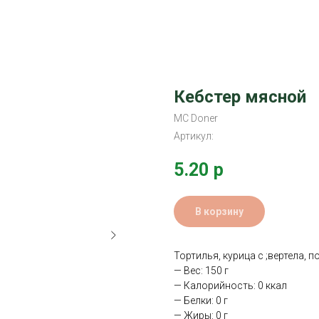
Кебстер мясной
MC Doner
Артикул:
5.20
р
В корзину
Тортилья, курица с ;вертела, 
— Вес: 150 г
— Калорийность: 0 ккал
— Белки: 0 г
— Жиры: 0 г