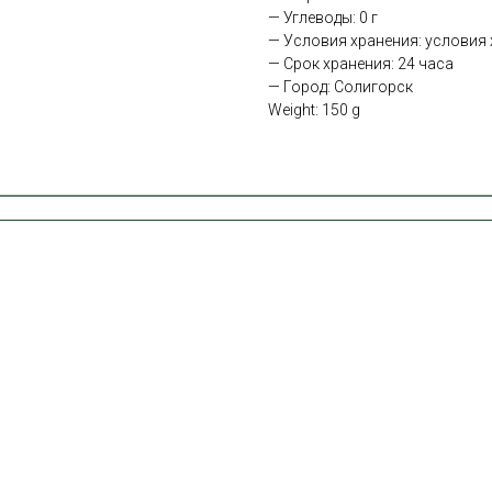
— Углеводы: 0 г
— Условия хранения: условия х
— Срок хранения: 24 часа
— Город: Солигорск
Weight: 150 g