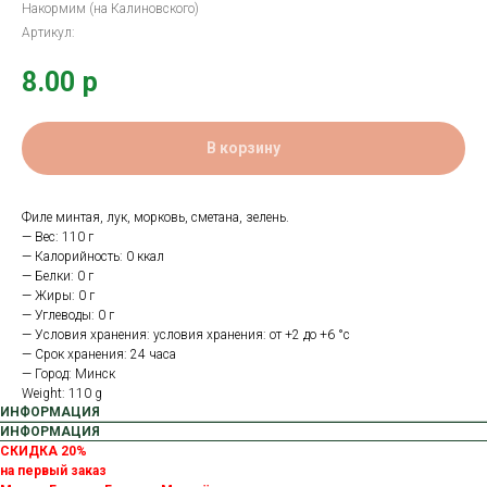
Накормим (на Калиновского)
Артикул:
8.00
р
В корзину
Филе минтая, лук, морковь, сметана, зелень.
— Вес: 110 г
— Калорийность: 0 ккал
— Белки: 0 г
— Жиры: 0 г
— Углеводы: 0 г
— Условия хранения: условия хранения: от +2 до +6 °с
— Срок хранения: 24 часа
— Город: Минск
Weight: 110 g
ИНФОРМАЦИЯ
ИНФОРМАЦИЯ
СКИДКА 20%
на первый заказ