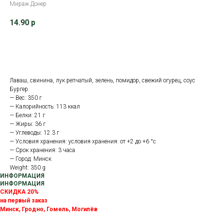
Мираж Донер
14.90
р
В корзину
Лаваш, свинина, лук репчатый, зелень, помидор, свежий огурец, соус
Бургер.
— Вес: 350 г
— Калорийность: 113 ккал
— Белки: 21 г
— Жиры: 36 г
— Углеводы: 12.3 г
— Условия хранения: условия хранения: от +2 до +6 °с
— Срок хранения: 3 часа
— Город: Минск
Weight: 350 g
ИНФОРМАЦИЯ
ИНФОРМАЦИЯ
СКИДКА 20%
на первый заказ
Минск, Гродно, Гомель, Могилёв