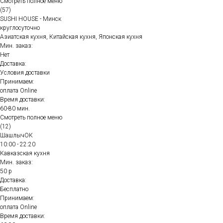
Смотреть полное меню
(57)
SUSHI HOUSE - Минск
круглосуточно
Азиатская кухня, Китайская кухня, Японская кухня
Мин. заказ:
Нет
Доставка:
Условия доставки
Принимаем:
оплата Online
Время доставки:
60-80 мин.
Смотреть полное меню
(12)
ШашлычОК
10:00 - 22:20
Кавказская кухня
Мин. заказ:
50 р
Доставка:
Бесплатно
Принимаем:
оплата Online
Время доставки: