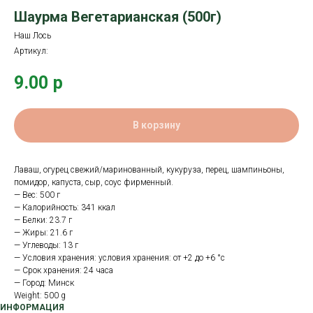
Шаурма Вегетарианская (500г)
Наш Лось
Артикул:
9.00
р
В корзину
Лаваш, огурец свежий/маринованный, кукуруза, перец, шампиньоны,
помидор, капуста, сыр, соус фирменный.
— Вес: 500 г
— Калорийность: 341 ккал
— Белки: 23.7 г
— Жиры: 21.6 г
— Углеводы: 13 г
— Условия хранения: условия хранения: от +2 до +6 °с
— Срок хранения: 24 часа
— Город: Минск
Weight: 500 g
ИНФОРМАЦИЯ