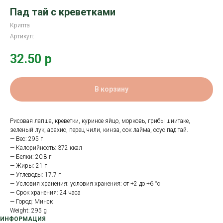
Пад тай с креветками
Крипта
Артикул:
32.50
р
В корзину
Рисовая лапша, креветки, куриное яйцо, морковь, грибы шиитаке,
зеленый лук, арахис, перец чили, кинза, сок лайма, соус пад тай.
— Вес: 295 г
— Калорийность: 372 ккал
— Белки: 20.8 г
— Жиры: 21 г
— Углеводы: 17.7 г
— Условия хранения: условия хранения: от +2 до +6 °с
— Срок хранения: 24 часа
— Город: Минск
Weight: 295 g
ИНФОРМАЦИЯ