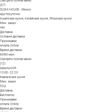
Смотреть полное меню
(57)
SUSHI HOUSE - Минск
круглосуточно
Азиатская кухня, Китайская кухня, Японская кухня
Мин. заказ:
Нет
Доставка:
Условия доставки
Принимаем:
оплата Online
Время доставки:
60-80 мин.
Смотреть полное меню
(12)
ШашлычОК
10:00 - 22:20
Кавказская кухня
Мин. заказ:
50 р
Доставка:
Бесплатно
Принимаем:
оплата Online
Время доставки: