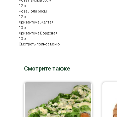
Роза Палома 60см
12 р
Роза Лола 60см
12 р
Хризантема Желтая
13 р
Хризантема Бордовая
13 р
Смотреть полное меню
Смотрите также