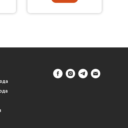
юда
юда
я