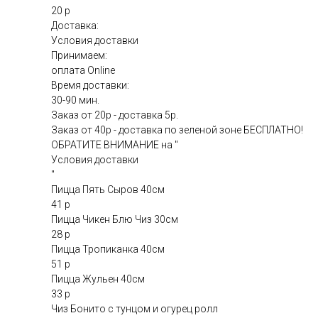
20 р
Доставка:
Условия доставки
Принимаем:
оплата Online
Время доставки:
30-90 мин.
Заказ от 20р - доставка 5р.
Заказ от 40р - доставка по зеленой зоне БЕСПЛАТНО!
ОБРАТИТЕ ВНИМАНИЕ на "
Условия доставки
"
Пицца Пять Сыров 40см
41 р
Пицца Чикен Блю Чиз 30см
28 р
Пицца Тропиканка 40см
51 р
Пицца Жульен 40см
33 р
Чиз Бонито с тунцом и огурец ролл