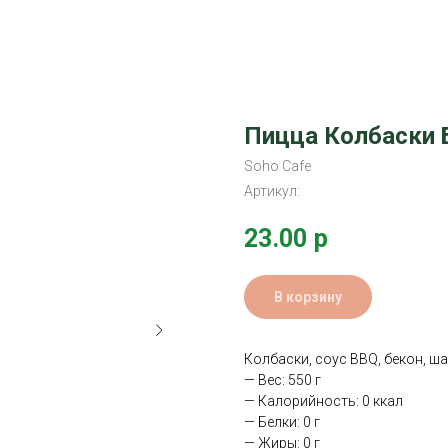
Пицца Колбаски 
Soho Cafe
Артикул:
23.00
р
В корзину
Колбаски, соус BBQ, бекон, ш
— Вес: 550 г
— Калорийность: 0 ккал
— Белки: 0 г
— Жиры: 0 г