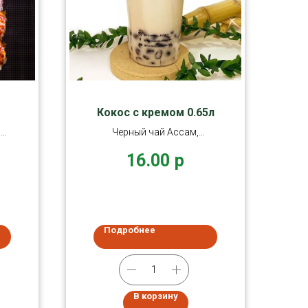
Кокос с кремом 0.65л
/2
Черный чай Ассам,
безлактозное молоко,
16.00
р
крем-брюле.
Подробнее
В корзину