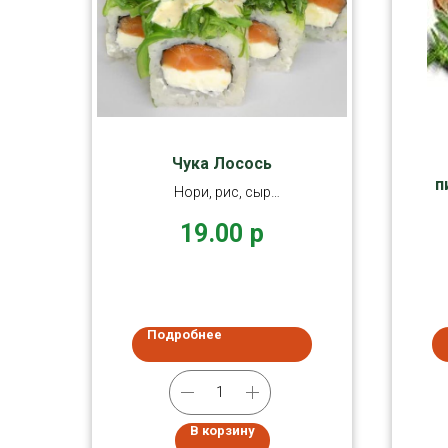
Чука Лосось
п
Нори, рис, сыр
творожный, лосось,
19.00
р
перец, чука, соус
(
кунжутный
Подробнее
В корзину