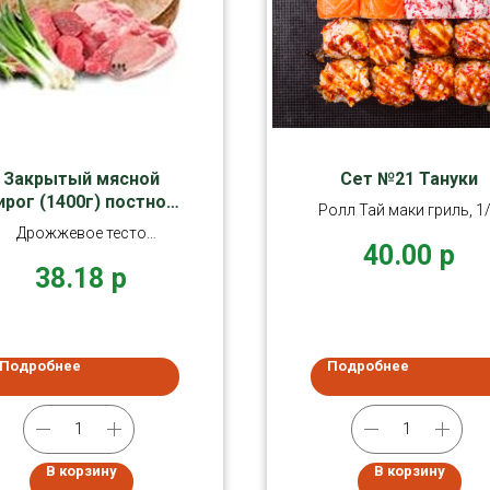
Закрытый мясной
Сет №21 Тануки
ирог (1400г) постное
Ролл Тай маки гриль, 1
тесто
Дрожжевое тесто
ролла Сакура маки
40.00
р
постное), фарш мясной,
38.18
р
репчатый лук, соль.
Подробнее
Подробнее
В корзину
В корзину