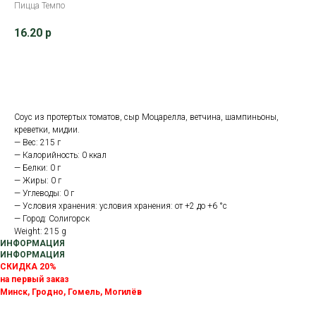
Пицца Темпо
16.20
р
В корзину
Соус из протертых томатов, сыр Моцарелла, ветчина, шампиньоны,
креветки, мидии.
— Вес: 215 г
— Калорийность: 0 ккал
— Белки: 0 г
— Жиры: 0 г
— Углеводы: 0 г
— Условия хранения: условия хранения: от +2 до +6 °с
— Город: Солигорск
Weight: 215 g
ИНФОРМАЦИЯ
ИНФОРМАЦИЯ
СКИДКА 20%
на первый заказ
Минск, Гродно, Гомель, Могилёв