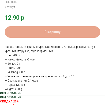
Наш Лось
Артикул:
12.90
р
В корзину
Лаваш, говядина гриль, огурец маринованный, помидор, капуста, лук
красный, петрушка, соус фирменный.
— Вес: 400 г
— Калорийность: 0 ккал
— Белки: 0 г
— Жиры: 0 г
— Углеводы: 0 г
— Условия хранения: условия хранения: от +2 до +6 °с
— Срок хранения: 24 часа
— Город: Минск
Weight: 400 g
ИНФОРМАЦИЯ
ИНФОРМАЦИЯ
СКИДКА 20%