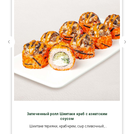
Запеченный ролл Шиитаке краб с азиатским
соусом
Шиитаке терияки, краб-крем, сыр сливочный,
огурец, масаго