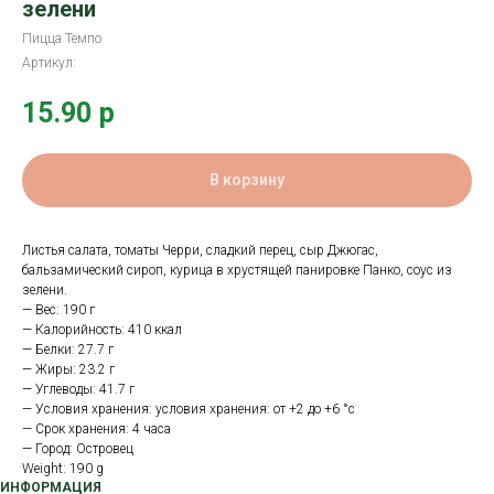
зелени
Пицца Темпо
Артикул:
15.90
р
В корзину
Листья салата, томаты Черри, сладкий перец, сыр Джюгас,
бальзамический сироп, курица в хрустящей панировке Панко, соус из
зелени.
— Вес: 190 г
— Калорийность: 410 ккал
— Белки: 27.7 г
— Жиры: 23.2 г
— Углеводы: 41.7 г
— Условия хранения: условия хранения: от +2 до +6 °с
— Срок хранения: 4 часа
— Город: Островец
Weight: 190 g
ИНФОРМАЦИЯ