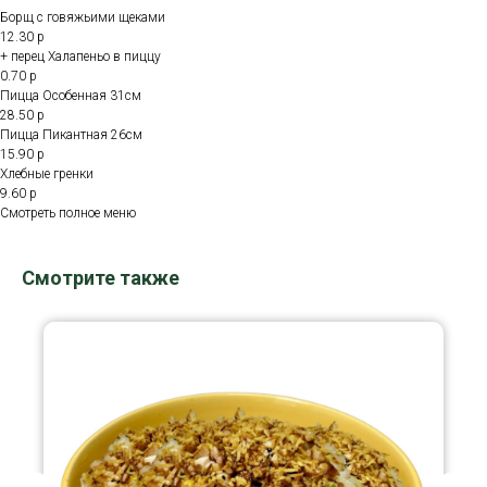
Борщ с говяжьими щеками
12.30 р
+ перец Халапеньо в пиццу
0.70 р
Пицца Особенная 31см
28.50 р
Пицца Пикантная 26см
15.90 р
Хлебные гренки
9.60 р
Смотреть полное меню
Смотрите также