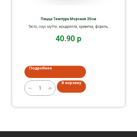
Пицца Темпура Морская 35см
Тесто, соус мутти, моцарелла, креветка, форель,
мидии, оливки.
40.90
р
Подробнее
В корзину