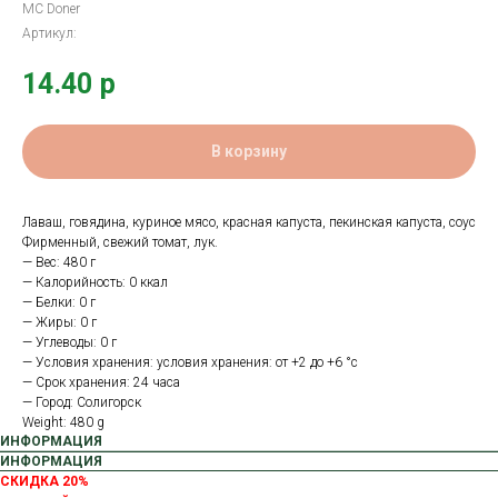
MC Doner
Артикул:
14.40
р
В корзину
Лаваш, говядина, куриное мясо, красная капуста, пекинская капуста, соус
Фирменный, свежий томат, лук.
— Вес: 480 г
— Калорийность: 0 ккал
— Белки: 0 г
— Жиры: 0 г
— Углеводы: 0 г
— Условия хранения: условия хранения: от +2 до +6 °с
— Срок хранения: 24 часа
— Город: Солигорск
Weight: 480 g
ИНФОРМАЦИЯ
ИНФОРМАЦИЯ
СКИДКА 20%