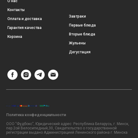
О нас
Контакты
Завтраки
Оплата и доставка
Первые блюда
Гарантия качества
Вторые блюда
Корзина
Жульены
Дегустация
Политика конфеденциальности
ООО "Фудбокс", Юридический адрес: Республика Беларусь, г. Минск,
пер.2ой Велосипедный,30, Свидетельство о государственной
регистрации выдано Администрацией Ленинского района г. Минска