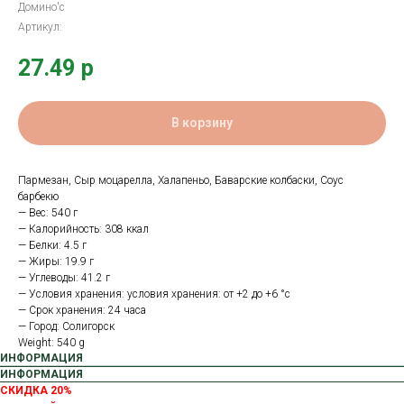
Домино'с
Артикул:
27.49
р
В корзину
Пармезан, Сыр моцарелла, Халапеньо, Баварские колбаски, Соус
барбекю
— Вес: 540 г
— Калорийность: 308 ккал
— Белки: 4.5 г
— Жиры: 19.9 г
— Углеводы: 41.2 г
— Условия хранения: условия хранения: от +2 до +6 °с
— Срок хранения: 24 часа
— Город: Солигорск
Weight: 540 g
ИНФОРМАЦИЯ
ИНФОРМАЦИЯ
СКИДКА 20%