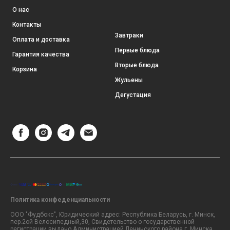
О нас
Контакты
Завтраки
Оплата и доставка
Первые блюда
Гарантия качества
Вторые блюда
Корзина
Жульены
Дегустация
Политика конфеденциальности
ООО "Фудбокс", Юридический адрес: Республика Беларусь, г. Минск,
пер.2ой Велосипедный,30, Свидетельство о государственной
регистрации выдано Администрацией Ленинского района г. Минска