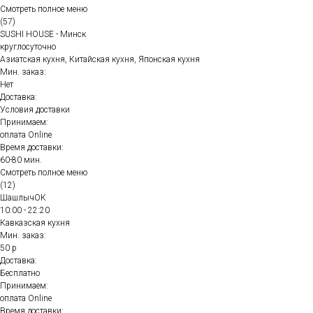
Смотреть полное меню
(57)
SUSHI HOUSE - Минск
круглосуточно
Азиатская кухня, Китайская кухня, Японская кухня
Мин. заказ:
Нет
Доставка:
Условия доставки
Принимаем:
оплата Online
Время доставки:
60-80 мин.
Смотреть полное меню
(12)
ШашлычОК
10:00 - 22:20
Кавказская кухня
Мин. заказ:
50 р
Доставка:
Бесплатно
Принимаем:
оплата Online
Время доставки: