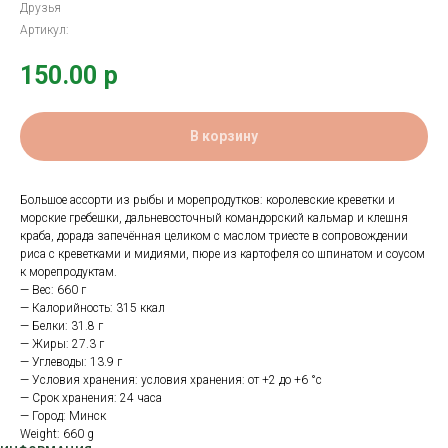
Друзья
Артикул:
150.00
р
В корзину
Большое ассорти из рыбы и морепродутков: королевские креветки и
морские гребешки, дальневосточный командорский кальмар и клешня
краба, дорада запечённая целиком с маслом триесте в сопровождении
риса с креветками и мидиями, пюре из картофеля со шпинатом и соусом
к морепродуктам.
— Вес: 660 г
— Калорийность: 315 ккал
— Белки: 31.8 г
— Жиры: 27.3 г
— Углеводы: 13.9 г
— Условия хранения: условия хранения: от +2 до +6 °с
— Срок хранения: 24 часа
— Город: Минск
Weight: 660 g