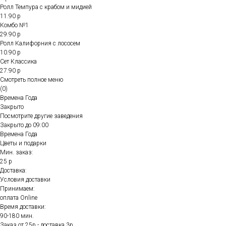
Ролл Темпура с крабом и мидией
11.90 р
Комбо №1
29.90 р
Ролл Калифорния с лососем
10.90 р
Сет Классика
27.90 р
Смотреть полное меню
(0)
Времена Года
Закрыто
Посмотрите другие заведения
Закрыто до 09:00
Времена Года
Цветы и подарки
Мин. заказ:
25 р
Доставка:
Условия доставки
Принимаем:
оплата Online
Время доставки:
90-180 мин.
Заказ от 25р - доставка 3р.