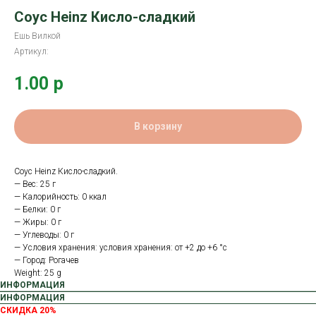
Соус Heinz Кисло-сладкий
Ешь Вилкой
Артикул:
1.00
р
В корзину
Соус Heinz Кисло-сладкий.
— Вес: 25 г
— Калорийность: 0 ккал
— Белки: 0 г
— Жиры: 0 г
— Углеводы: 0 г
— Условия хранения: условия хранения: от +2 до +6 °с
— Город: Рогачев
Weight: 25 g
ИНФОРМАЦИЯ
ИНФОРМАЦИЯ
СКИДКА 20%