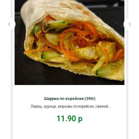
Шаурма по‑корейски (390г)
Лаваш, курица, морковь по-корейски, свежий
огурец, помидор
11.90
р