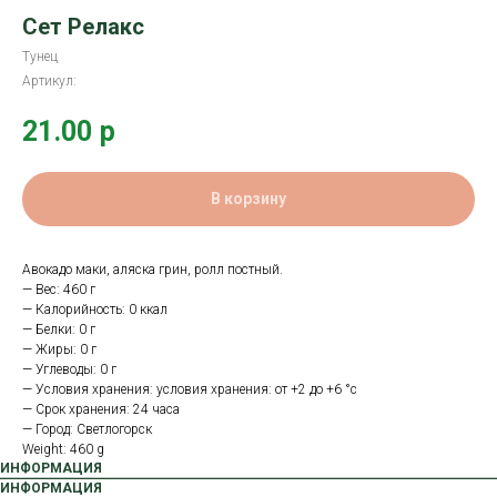
Сет Релакс
Тунец
Артикул:
21.00
р
В корзину
Авокадо маки, аляска грин, ролл постный.
— Вес: 460 г
— Калорийность: 0 ккал
— Белки: 0 г
— Жиры: 0 г
— Углеводы: 0 г
— Условия хранения: условия хранения: от +2 до +6 °с
— Срок хранения: 24 часа
— Город: Светлогорск
Weight: 460 g
ИНФОРМАЦИЯ
ИНФОРМАЦИЯ