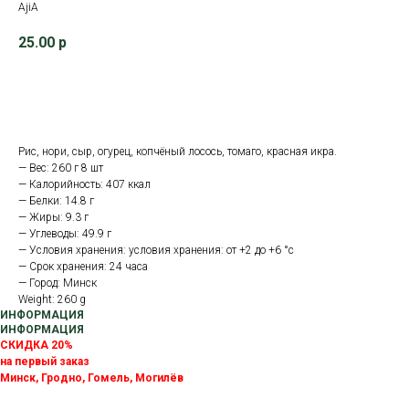
AjiA
25.00
р
В корзину
Рис, нори, сыр, огурец, копчёный лосось, томаго, красная икра.
— Вес: 260 г 8 шт
— Калорийность: 407 ккал
— Белки: 14.8 г
— Жиры: 9.3 г
— Углеводы: 49.9 г
— Условия хранения: условия хранения: от +2 до +6 °с
— Срок хранения: 24 часа
— Город: Минск
Weight: 260 g
ИНФОРМАЦИЯ
ИНФОРМАЦИЯ
СКИДКА 20%
на первый заказ
Минск, Гродно, Гомель, Могилёв