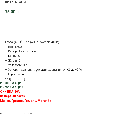
Шашлычная №1
75.00
р
В корзину
Ребра (400г), шея (400г), окорок (400г).
— Вес: 1200 г
— Калорийность: 0 ккал
— Белки: 0 г
— Жиры: 0 г
— Углеводы: 0 г
— Условия хранения: условия хранения: от +2 до +6 °с
— Город: Минск
Weight: 1200 g
ИНФОРМАЦИЯ
ИНФОРМАЦИЯ
СКИДКА 20%
на первый заказ
Минск, Гродно, Гомель, Могилёв