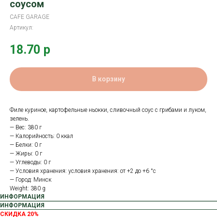
соусом
CAFE GARAGE
Артикул:
18.70
р
В корзину
Филе куриное, картофельные ньокки, сливочный соус с грибами и луком,
зелень.
— Вес: 380 г
— Калорийность: 0 ккал
— Белки: 0 г
— Жиры: 0 г
— Углеводы: 0 г
— Условия хранения: условия хранения: от +2 до +6 °с
— Город: Минск
Weight: 380 g
ИНФОРМАЦИЯ
ИНФОРМАЦИЯ
СКИДКА 20%