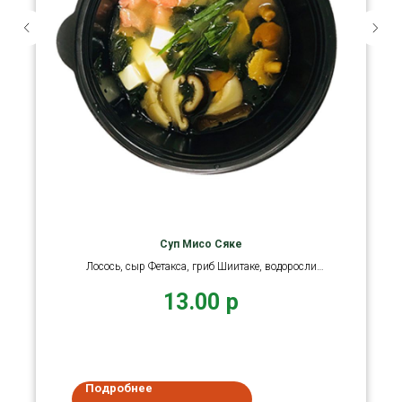
Суп Мисо Сяке
Лосось, сыр Фетакса, гриб Шиитаке, водоросли
Вакамэ, лук.
13.00
р
Подробнее