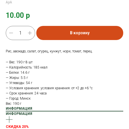
AjiA
10.00
р
В корзину
Рис, авокадо, салат, огурец, кунжут, нори, томат, перец.
— Вес: 190 г 8 шт
— Калорийность: 185 ккал
— Белки: 14.6 г
— Жиры: 5.5 г
— Углеводы: 54 г
— Условия хранения: условия хранения: от +2 до +6 °с
— Срок хранения: 24 часа
— Город: Минск
Вес: 190 г
ИНФОРМАЦИЯ
ИНФОРМАЦИЯ
СКИДКА 20%