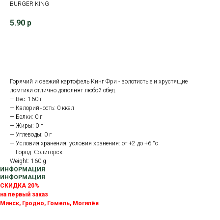
BURGER KING
5.90
р
В корзину
Горячий и свежий картофель Кинг Фри - золотистые и хрустящие
ломтики отлично дополнят любой обед.
— Вес: 160 г
— Калорийность: 0 ккал
— Белки: 0 г
— Жиры: 0 г
— Углеводы: 0 г
— Условия хранения: условия хранения: от +2 до +6 °с
— Город: Солигорск
Weight: 160 g
ИНФОРМАЦИЯ
ИНФОРМАЦИЯ
СКИДКА 20%
на первый заказ
Минск, Гродно, Гомель, Могилёв