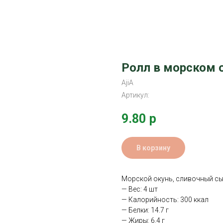
Ролл в морском о
AjiA
Артикул:
9.80
р
В корзину
Морской окунь, сливочный сыр,
— Вес: 4 шт
— Калорийность: 300 ккал
— Белки: 14.7 г
— Жиры: 6.4 г