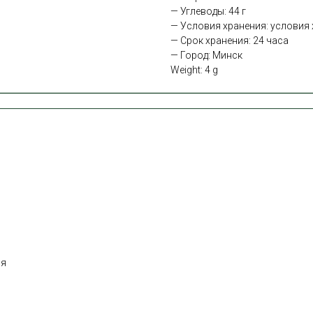
— Углеводы: 44 г
— Условия хранения: условия х
— Срок хранения: 24 часа
— Город: Минск
Weight: 4 g
ня