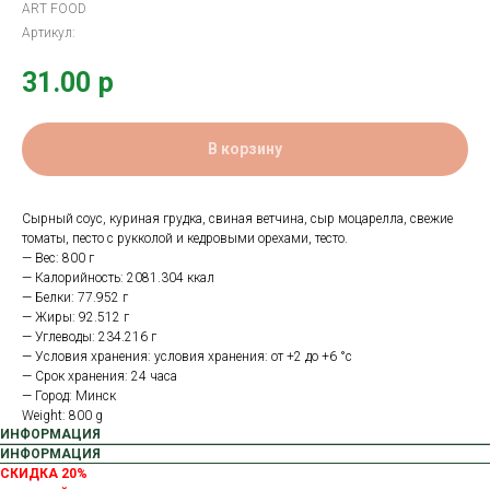
ART FOOD
Артикул:
31.00
р
В корзину
Сырный соус, куриная грудка, свиная ветчина, сыр моцарелла, свежие
томаты, песто с рукколой и кедровыми орехами, тесто.
— Вес: 800 г
— Калорийность: 2081.304 ккал
— Белки: 77.952 г
— Жиры: 92.512 г
— Углеводы: 234.216 г
— Условия хранения: условия хранения: от +2 до +6 °с
— Срок хранения: 24 часа
— Город: Минск
Weight: 800 g
ИНФОРМАЦИЯ
ИНФОРМАЦИЯ
СКИДКА 20%