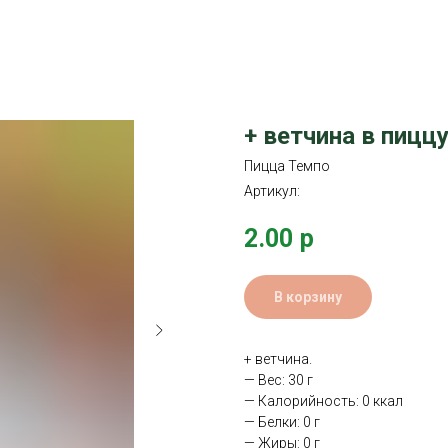
+ ветчина в пицц
Пицца Темпо
Артикул:
2.00
р
В корзину
+ ветчина.
— Вес: 30 г
— Калорийность: 0 ккал
— Белки: 0 г
— Жиры: 0 г