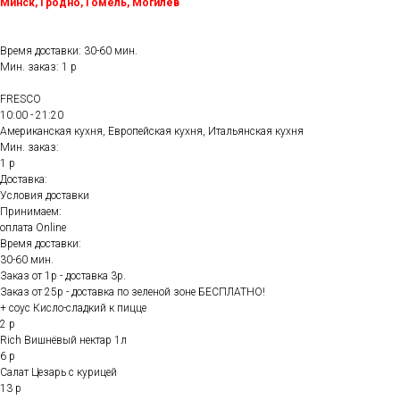
Минск, Гродно, Гомель, Могилёв
Время доставки: 30-60 мин.
Мин. заказ: 1 р
FRESCO
10:00 - 21:20
Американская кухня, Европейская кухня, Итальянская кухня
Мин. заказ:
1 р
Доставка:
Условия доставки
Принимаем:
оплата Online
Время доставки:
30-60 мин.
Заказ от 1р - доставка 3р.
Заказ от 25р - доставка по зеленой зоне БЕСПЛАТНО!
+ соус Кисло-сладкий к пицце
2 р
Rich Вишнёвый нектар 1л
6 р
Салат Цезарь с курицей
13 р