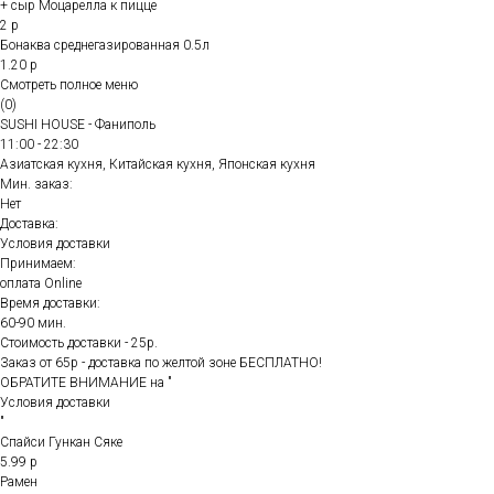
+ сыр Моцарелла к пицце
2 р
Бонаква среднегазированная 0.5л
1.20 р
Смотреть полное меню
(0)
SUSHI HOUSE - Фаниполь
11:00 - 22:30
Азиатская кухня, Китайская кухня, Японская кухня
Мин. заказ:
Нет
Доставка:
Условия доставки
Принимаем:
оплата Online
Время доставки:
60-90 мин.
Стоимость доставки - 25р.
Заказ от 65р - доставка по желтой зоне БЕСПЛАТНО!
ОБРАТИТЕ ВНИМАНИЕ на "
Условия доставки
"
Спайси Гункан Сяке
5.99 р
Рамен