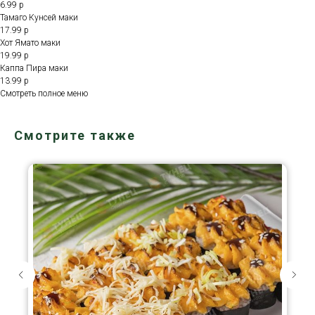
6.99 р
Тамаго Кунсей маки
17.99 р
Хот Ямато маки
19.99 р
Каппа Пира маки
13.99 р
Смотреть полное меню
Смотрите также