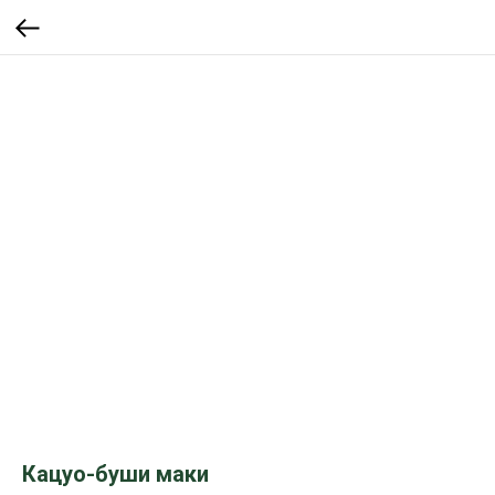
Кацуо-буши маки