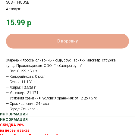
SUSHI HOUSE
Артикул:
15.99
р
В корзину
Жареный лосось, сливочный сыр, соус Терияки, авокадо, стружка
тунца.Производитель: OOO “Глобалпрогрупп”
— Вес: 0.199 г 8 шт
— Калорийность: 0 ккал
— Белки: 11.131 г
— Жиры: 13.638 г
— Углеводы: 31.171 г
— Условия хранения: условия хранения: от +2 до +6 °с
— Срок хранения: 24 часа
— Город: Фаниполь
ИНФОРМАЦИЯ
ИНФОРМАЦИЯ
СКИДКА 20%
на первый заказ