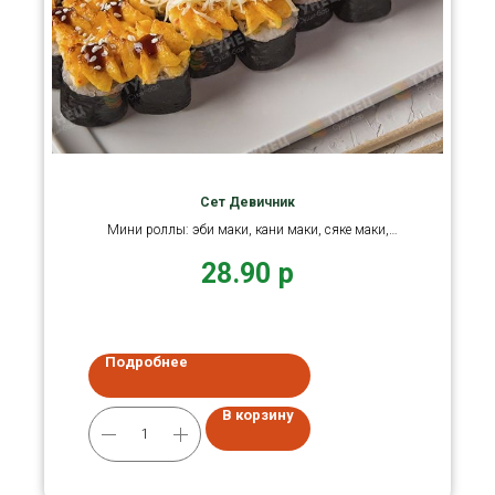
Сет Девичник
Мини роллы: эби маки, кани маки, сяке маки,
чикен маки.
28.90
р
Подробнее
В корзину