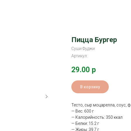
Пицца Бургер
Суши Фуджи
Артикул:
29.00
р
В корзину
Тесто, сыр моцарелла, соус, фа
— Вес: 600 г
— Калорийность: 350 ккал
— Белки: 15.2 г
— Жиры: 39.7 г