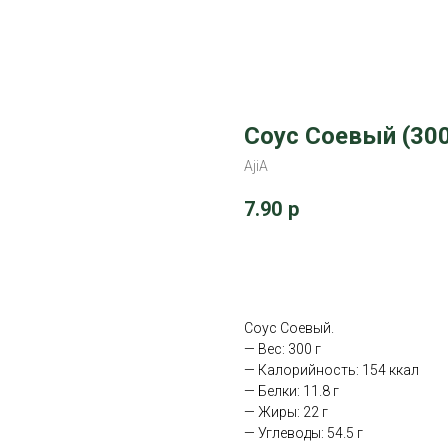
Соус Соевый (300
AjiA
7.90
р
В корзину
Соус Соевый.
— Вес: 300 г
— Калорийность: 154 ккал
— Белки: 11.8 г
— Жиры: 22 г
— Углеводы: 54.5 г