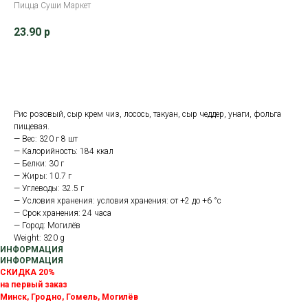
Пицца Суши Маркет
23.90
р
В корзину
Рис розовый, сыр крем чиз, лосось, такуан, сыр чеддер, унаги, фольга
пищевая.
— Вес: 320 г 8 шт
— Калорийность: 184 ккал
— Белки: 30 г
— Жиры: 10.7 г
— Углеводы: 32.5 г
— Условия хранения: условия хранения: от +2 до +6 °с
— Срок хранения: 24 часа
— Город: Могилёв
Weight: 320 g
ИНФОРМАЦИЯ
ИНФОРМАЦИЯ
СКИДКА 20%
на первый заказ
Минск, Гродно, Гомель, Могилёв