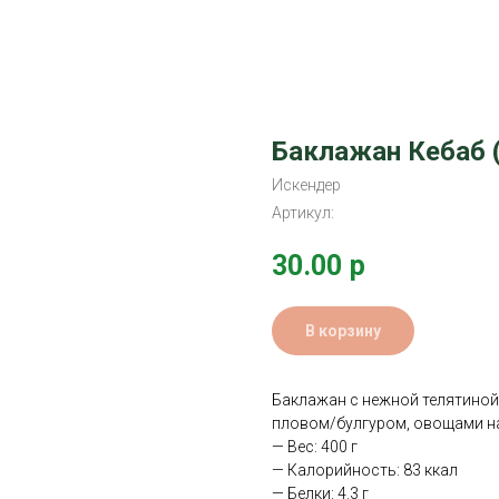
Баклажан Кебаб 
Искендер
Артикул:
30.00
р
В корзину
Баклажан с нежной телятиной,
пловом/булгуром, овощами на
— Вес: 400 г
— Калорийность: 83 ккал
— Белки: 4.3 г