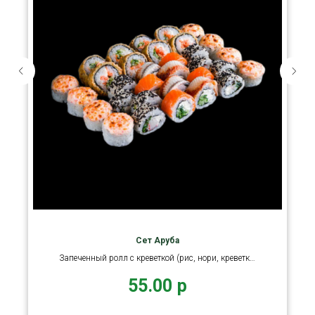
Сет Аруба
Запеченный ролл с креветкой (рис, нори, креветка,
огурец, нори
55.00
р