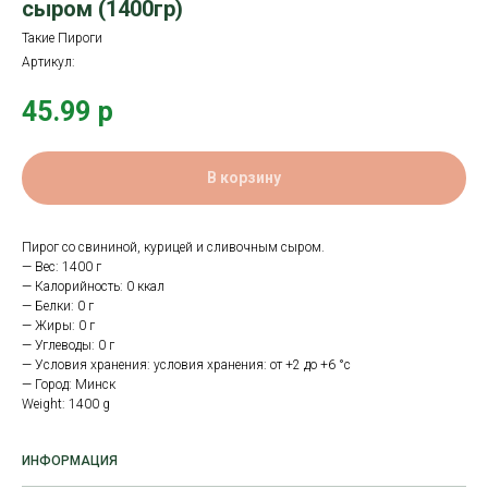
сыром (1400гр)
Такие Пироги
Артикул:
45.99
р
В корзину
Пирог со свининой, курицей и сливочным сыром.
— Вес: 1400 г
— Калорийность: 0 ккал
— Белки: 0 г
— Жиры: 0 г
— Углеводы: 0 г
— Условия хранения: условия хранения: от +2 до +6 °с
— Город: Минск
Weight: 1400 g
ИНФОРМАЦИЯ