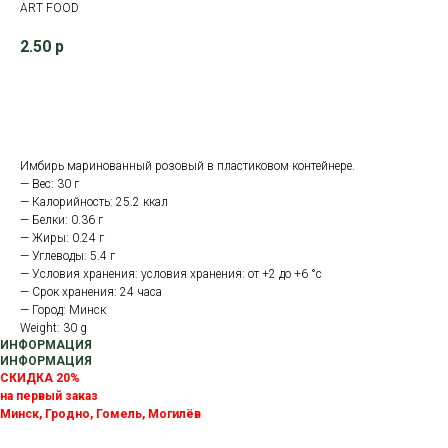
ART FOOD
2.50
р
В корзину
Имбирь маринованный розовый в пластиковом контейнере.
— Вес: 30 г
— Калорийность: 25.2 ккал
— Белки: 0.36 г
— Жиры: 0.24 г
— Углеводы: 5.4 г
— Условия хранения: условия хранения: от +2 до +6 °с
— Срок хранения: 24 часа
— Город: Минск
Weight: 30 g
ИНФОРМАЦИЯ
ИНФОРМАЦИЯ
СКИДКА 20%
на первый заказ
Минск, Гродно, Гомель, Могилёв