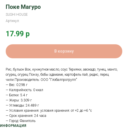
Поке Магуро
SUSHI HOUSE
Артикул:
17.99
р
В корзину
Рис, бульон Вок, кунжутное масло, соус Терияки, авокадо, тунец, манго,
огурец, огурец Понзу, бобы эдамаме, картофель пай, редис, перец
чили.Производитель: ООО "Глобалпрогрупп"
— Вес: 0.298 г
— Калорийность: 0 ккал
— Белки: 5.4 г
— Жиры: 3.309 г
— Углеводы: 24.489 г
— Условия хранения: условия хранения: от +2 до +6 °с
— Срок хранения: 24 часа
— Город: Фаниполь
ИНФОРМАЦИЯ