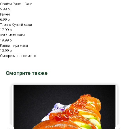
Спайси Гункан Сяке
5.99 р
Рамен
6.99 р
Тамаго Кунсей маки
17.99 р
Хот Ямато маки
19.99 р
Каппа Пира маки
13.99 р
Смотреть полное меню
Смотрите также