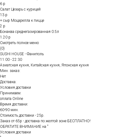
6 р
Салат Цезарь с курицей
13 р
+ сыр Моцарелла к пицце
2 р
Бонаква среднегазированная 0.5л
1.20 р
Смотреть полное меню
(0)
SUSHI HOUSE - Фаниполь
11:00 - 22:30
Азиатская кухня, Китайская кухня, Японская кухня
Мин. заказ:
Нет
Доставка:
Условия доставки
Принимаем:
оплата Online
Время доставки:
60-90 мин.
Стоимость доставки - 25р.
Заказ от 65р - доставка по желтой зоне БЕСПЛАТНО!
ОБРАТИТЕ ВНИМАНИЕ на "
Условия доставки
"