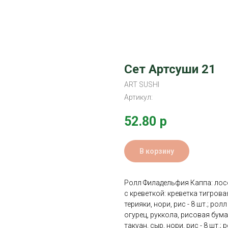
Сет Артсуши 21
ART SUSHI
Артикул:
52.80
р
В корзину
Ролл Филадельфия Каппа: лосос
с креветкой: креветка тигрова
терияки, нори, рис - 8 шт.; ро
огурец, руккола, рисовая бумаг
такуан, сыр, нори, рис - 8 шт.