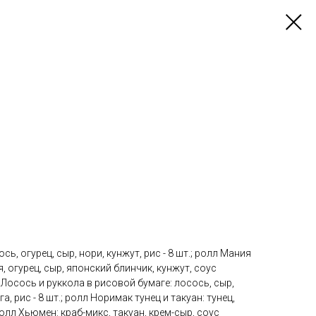
ь, огурец, сыр, нори, кунжут, рис - 8 шт.; ролл Мания
я, огурец, сыр, японский блинчик, кунжут, соус
лл Лосось и руккола в рисовой бумаге: лосось, сыр,
а, рис - 8 шт.; ролл Норимак тунец и такуан: тунец,
; ролл Хьюмен: краб-микс, такуан, крем-сыр, соус