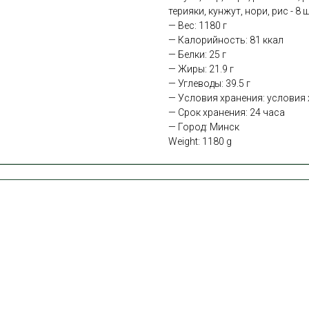
терияки, кунжут, нори, рис - 8 ш
— Вес: 1180 г
— Калорийность: 81 ккал
— Белки: 25 г
— Жиры: 21.9 г
— Углеводы: 39.5 г
— Условия хранения: условия х
— Срок хранения: 24 часа
— Город: Минск
Weight: 1180 g