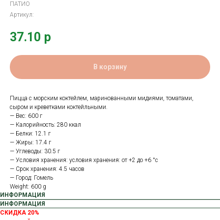
ПАТИО
Артикул:
37.10
р
В корзину
Пицца с морским коктейлем, маринованными мидиями, томатами,
сыром и креветками коктейльными.
— Вес: 600 г
— Калорийность: 280 ккал
— Белки: 12.1 г
— Жиры: 17.4 г
— Углеводы: 30.5 г
— Условия хранения: условия хранения: от +2 до +6 °с
— Срок хранения: 4.5 часов
— Город: Гомель
Weight: 600 g
ИНФОРМАЦИЯ
ИНФОРМАЦИЯ
СКИДКА 20%