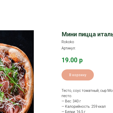
Мини пицца итал
Rokoko
Артикул:
19.00
р
В корзину
Тесто, соус томатный, сыр Мо
песто.
— Вес: 340 г
— Калорийность: 259 ккал
— Белки: 16.5 г