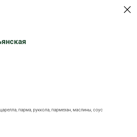
ьянская
царелла, парма, руккола, пармезан, маслины, соус