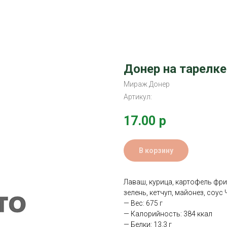
Донер на тарелке
Мираж Донер
Артикул:
17.00
р
В корзину
Лаваш, курица, картофель фри
зелень, кетчуп, майонез, соус
— Вес: 675 г
— Калорийность: 384 ккал
— Белки: 13.3 г