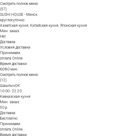
Смотреть полное меню
(57)
SUSHI HOUSE - Минск
круглосуточно
Азиатская кухня, Китайская кухня, Японская кухня
Мин. заказ:
Нет
Доставка:
Условия доставки
Принимаем:
оплата Online
Время доставки:
60-80 мин.
Смотреть полное меню
(12)
ШашлычОК
10:00 - 22:20
Кавказская кухня
Мин. заказ:
50 р
Доставка:
Бесплатно
Принимаем:
оплата Online
Время доставки: