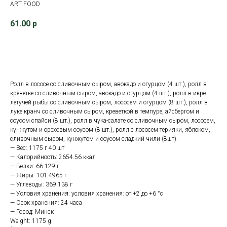
ART FOOD
61.00
р
В корзину
Ролл в лососе со сливочным сыром, авокадо и огурцом (4 шт.), ролл в
креветке со сливочным сыром, авокадо и огурцом (4 шт.), ролл в икре
летучей рыбы со сливочным сыром, лососем и огурцом (8 шт.), ролл в
луке кранч со сливочным сыром, креветкой в темпуре, айсбергом и
соусом спайси (8 шт.), ролл в чука-салате со сливочным сыром, лососем,
кунжутом и ореховым соусом (8 шт.), ролл с лососем терияки, яблоком,
сливочным сыром, кунжутом и соусом сладкий чили (8шт).
— Вес: 1175 г 40 шт
— Калорийность: 2654.56 ккал
— Белки: 66.129 г
— Жиры: 101.4965 г
— Углеводы: 369.138 г
— Условия хранения: условия хранения: от +2 до +6 °с
— Срок хранения: 24 часа
— Город: Минск
Weight: 1175 g