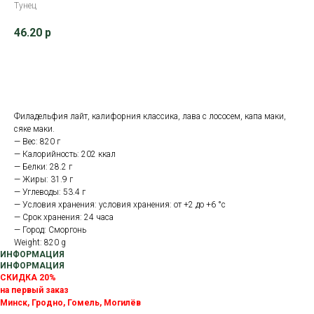
Тунец
46.20
р
В корзину
Филадельфия лайт, калифорния классика, лава с лососем, капа маки,
сяке маки.
— Вес: 820 г
— Калорийность: 202 ккал
— Белки: 28.2 г
— Жиры: 31.9 г
— Углеводы: 53.4 г
— Условия хранения: условия хранения: от +2 до +6 °с
— Срок хранения: 24 часа
— Город: Сморгонь
Weight: 820 g
ИНФОРМАЦИЯ
ИНФОРМАЦИЯ
СКИДКА 20%
на первый заказ
Минск, Гродно, Гомель, Могилёв