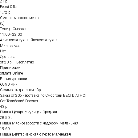
21 р
Pepsi 0.5л
1.72 р
Смотреть полное меню
(5)
Тунец - Сморгонь
11:00 - 22:00
Азиатская кухня, Японская кухня
Мин. заказ:
Нет
Доставка:
от 20 р — Бесплатно
Принимаем:
оплата Online
Время доставки:
60-90 мин.
Стоимость доставки - 3р.
Заказ от 20р - доставка по Сморгони БЕСПЛАТНО!
Сет Токийский Рассвет
43 р
Пицца Цезарь с курицей Средняя
28.50 р
Пицца Мясное ассорти с чеддером Маленькая
19.60 р
Пицца Вегетарианская с песто Маленькая