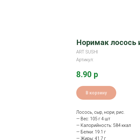
Норимак лосось 
ART SUSHI
Артикул:
8.90
р
В корзину
Лосось, сыр, нори, рис.
— Вес: 105 г 4 шт
— Калорийность: 584 ккал
— Белки: 19.1 г
— Жиры: 41.7 г