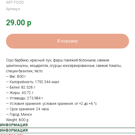
ART FOOD
Артикул:
29.00
р
В корзину
Соус барбекю, красный лук, фарш говяжий болоньезе, свежие
шампиньоны, моцарелла, огурцы консервированные, свежие томаты,
специи базилик, тесто.
— Вес: 800 г
— Калорийность: 1792.544 ккал
— Белки: 82.528 г
— Жиры: 40.72 г
— Углеводы: 273.984 г
— Условия хранения: условия хранения: от +2 до +6 °с
— Срок хранения: 24 часа
— Город: Минск
Weight: 800 g
ИНФОРМАЦИЯ
ИНФОРМАЦИЯ