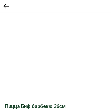
Пицца Биф барбекю 36см