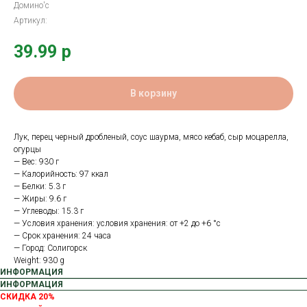
Домино'с
Артикул:
39.99
р
В корзину
Лук, перец черный дробленый, соус шаурма, мясо кебаб, сыр моцарелла,
огурцы
— Вес: 930 г
— Калорийность: 97 ккал
— Белки: 5.3 г
— Жиры: 9.6 г
— Углеводы: 15.3 г
— Условия хранения: условия хранения: от +2 до +6 °с
— Срок хранения: 24 часа
— Город: Солигорск
Weight: 930 g
ИНФОРМАЦИЯ
ИНФОРМАЦИЯ
СКИДКА 20%