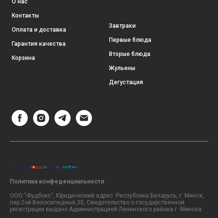
О нас
Контакты
Завтраки
Оплата и доставка
Первые блюда
Гарантия качества
Вторые блюда
Корзина
Жульены
Дегустация
Политика конфеденциальности
ООО "Фудбокс", Юридический адрес: Республика Беларусь, г. Минск,
пер.2ой Велосипедный,30, Свидетельство о государственной
регистрации выдано Администрацией Ленинского района г. Минска