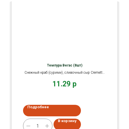
Темпура Вегас (8шт)
Снежный краб (сурими), сливочный сыр Cremette,
такуан, рис
11.29
р
Подробнее
В корзину